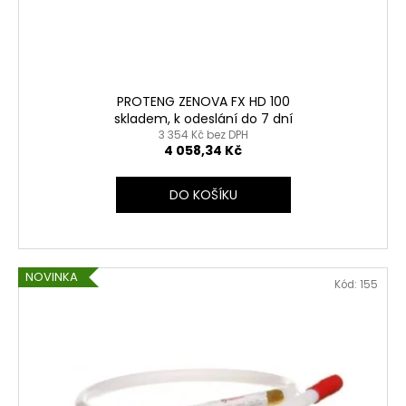
č
d
u
u
j
k
e
t
m
ů
e
PROTENG ZENOVA FX HD 100
skladem, k odeslání do 7 dní
3 354 Kč bez DPH
4 058,34 Kč
PROTENG
ZENOVA
FX
DO KOŠÍKU
HD
500
7
833,54
Kč
NOVINKA
Kód:
155