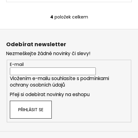
4
položek celkem
O
v
Z
l
á
á
Odebírat newsletter
d
p
a
Nezmeškejte žádné novinky či slevy!
a
c
t
E-mail
í
í
p
Vložením e-mailu souhlasíte s
podmínkami
r
ochrany osobních údajů
v
k
Přeji si odebírat novinky na eshopu
y
v
PŘIHLÁSIT SE
ý
p
i
s