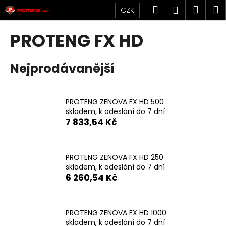
K
Přejít
Hledat
Náku
M
Přihlášen
CZK
na
o
obsah
Zpět
Zpět
košík
š
PROTENG FX HD
í
C
k
Nejprodávanější
o
p
o
PROTENG ZENOVA FX HD 500
t
skladem, k odeslání do 7 dní
ř
7 833,54 Kč
e
b
u
PROTENG ZENOVA FX HD 250
skladem, k odeslání do 7 dní
j
6 260,54 Kč
e
t
e
PROTENG ZENOVA FX HD 1000
n
skladem, k odeslání do 7 dní