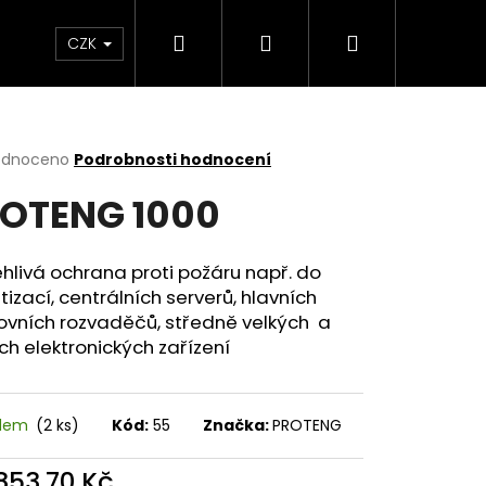
Hledat
Přihlášení
Nákupní
Kontakty
O nás
CZK
košík
rné
odnoceno
Podrobnosti hodnocení
cení
OTENG 1000
ktu
hlivá ochrana proti požáru např. do
tizací, centrálních serverů, hlavních
ček.
vních rozvaděčů, středně velkých a
ch elektronických zařízení
adem
(2 ks)
Kód:
55
Značka:
PROTENG
A FX HD 1000
 853,70 Kč