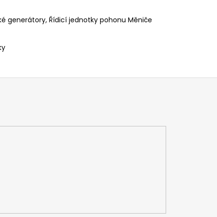
cké generátory, Řídicí jednotky
pohonu Měniče
ky