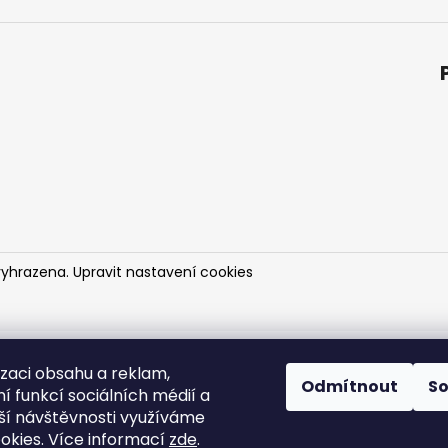
vyhrazena.
Upravit nastavení cookies
izaci obsahu a reklam,
ProtengShop.cz
| PH&DH s.r.o.
Odmítnout
S
í funkcí sociálních médií a
IČO: 22010629 | DIČ: CZ22010629
ší návštěvnosti využíváme
okies. Více informací
zde
.
Sídlo:
Šošůvka 23, 679 13 Šošůvka, Česká republika