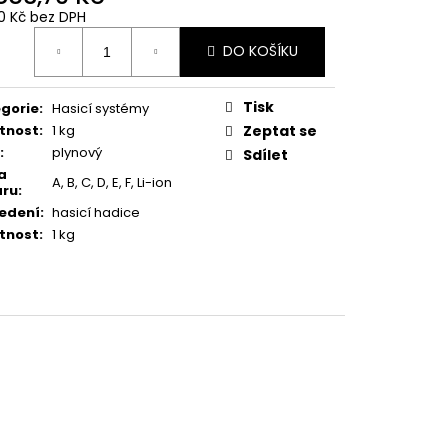
0 Kč bez DPH
ná
DO KOŠÍKU
:
Tisk
gorie
:
Hasicí systémy
tnost
:
1 kg
Zeptat se
:
plynový
Sdílet
a
A, B, C, D, E, F, Li-ion
áru
:
edení
:
hasicí hadice
tnost
:
1 kg