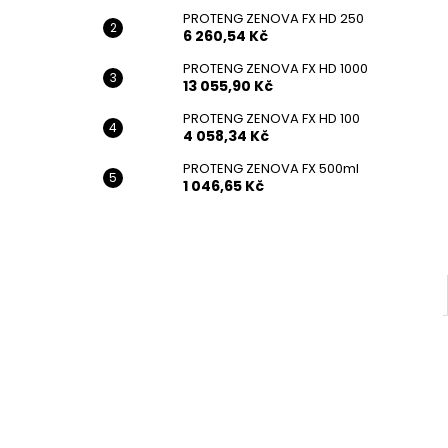
7 833,54 Kč
l
PROTENG ZENOVA FX HD 250
6 260,54 Kč
PROTENG ZENOVA FX HD 1000
13 055,90 Kč
PROTENG ZENOVA FX HD 100
4 058,34 Kč
PROTENG ZENOVA FX 500ml
1 046,65 Kč