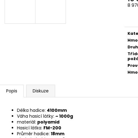
6 260,54 Kč
13 055,90 Kč
8 97
Měr
cena
Kate
Hmo
Druh
Tříd
pož
Prov
Hmo
Popis
Diskuze
Délka hadice:
4100mm
Váha hasicí látky:
~
1000g
materiál:
polyamid
Hasicí látka:
FM-200
Průměr hadice:
18mm