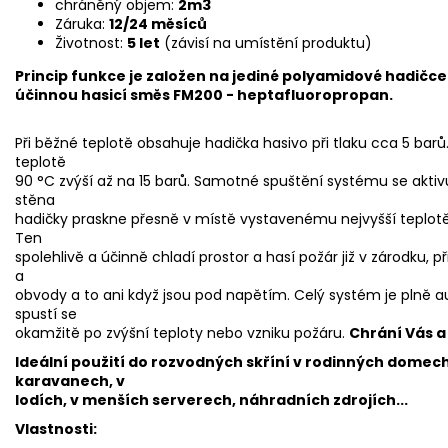
chráněný objem:
2m3
Záruka:
12/24 měsíců
Životnost:
5 let
(závisí na umístění produktu)
Princip funkce je založen na jediné polyamidové hadičc
účinnou hasicí směs FM200 - heptafluoropropan.
Při běžné teplotě obsahuje hadička hasivo při tlaku cca 5 barů
teplotě
90 °C zvýší až na 15 barů. Samotné spuštění systému se aktiv
stěna
hadičky praskne přesně v místě vystavenému nejvyšší teplotě a
Ten
spolehlivě a účinně chladí prostor a hasí požár již v zárodku, 
a
obvody a to ani když jsou pod napětím. Celý systém je plně 
spustí se
okamžitě po zvýšní teploty nebo vzniku požáru.
Chrání Vás a
Ideální použití do rozvodných skříní v rodinných domech
karavanech, v
lodích, v menších serverech, náhradních zdrojích...
Vlastnosti: