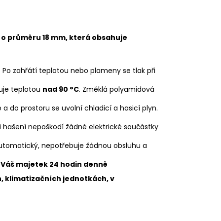
e o průměru 18 mm, která obsahuje
. Po zahřátí teplotou nebo plameny se tlak při
uje teplotou
nad 90 °C
. Změklá polyamidová
 do prostoru se uvolní chladicí a hasicí plyn.
při hašení nepoškodí žádné elektrické součástky
automatický, nepotřebuje žádnou obsluhu a
 Váš majetek 24 hodin denně
, klimatizačních jednotkách, v