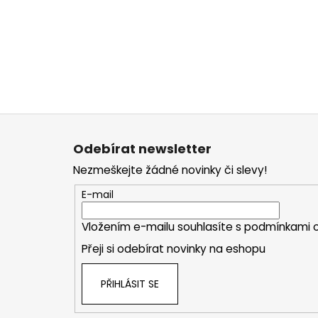
Z
á
Odebírat newsletter
p
Nezmeškejte žádné novinky či slevy!
a
t
E-mail
í
Vložením e-mailu souhlasíte s
podmínkami o
Přeji si odebírat novinky na eshopu
PŘIHLÁSIT SE