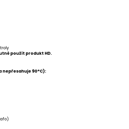
troly
utné použít produkt HD.
a nepřesahuje 90°C):
rafo)